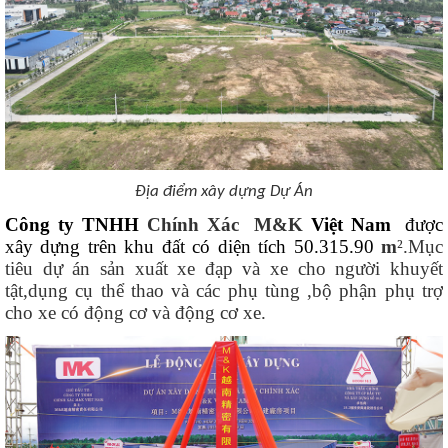
Địa điểm xây dựng Dự Án
Công ty TNHH
Chính Xác M&K
Việt Nam
được
xây dựng trên khu đất có diện tích 50.315.90
m
².Mục
tiêu dự án sản xuất xe đạp và xe cho người khuyết
tật,dụng cụ thể thao và các phụ tùng ,bộ phận phụ trợ
cho xe có động cơ và động cơ xe.