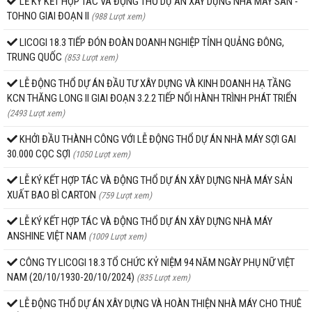
LỄ KÝ KẾT HỢP TÁC VÀ ĐỘNG THỔ DỰ ÁN XÂY DỰNG NHÀ MÁY SAN -
TOHNO GIAI ĐOẠN II
(988 Lượt xem)
LICOGI 18.3 TIẾP ĐÓN ĐOÀN DOANH NGHIỆP TỈNH QUẢNG ĐÔNG,
TRUNG QUỐC
(853 Lượt xem)
LỄ ĐỘNG THỔ DỰ ÁN ĐẦU TƯ XÂY DỰNG VÀ KINH DOANH HẠ TẦNG
KCN THĂNG LONG II GIAI ĐOẠN 3.2.2 TIẾP NỐI HÀNH TRÌNH PHÁT TRIỂN
(2493 Lượt xem)
KHỞI ĐẦU THÀNH CÔNG VỚI LỄ ĐỘNG THỔ DỰ ÁN NHÀ MÁY SỢI GAI
30.000 CỌC SỢI
(1050 Lượt xem)
LỄ KÝ KẾT HỢP TÁC VÀ ĐỘNG THỔ DỰ ÁN XÂY DỰNG NHÀ MÁY SẢN
XUẤT BAO BÌ CARTON
(759 Lượt xem)
LỄ KÝ KẾT HỢP TÁC VÀ ĐỘNG THỔ DỰ ÁN XÂY DỰNG NHÀ MÁY
ANSHINE VIỆT NAM
(1009 Lượt xem)
CÔNG TY LICOGI 18.3 TỔ CHỨC KỶ NIỆM 94 NĂM NGÀY PHỤ NỮ VIỆT
NAM (20/10/1930-20/10/2024)
(835 Lượt xem)
LỄ ĐỘNG THỔ DỰ ÁN XÂY DỰNG VÀ HOÀN THIỆN NHÀ MÁY CHO THUÊ