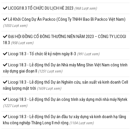
LICOGI18.3 TỔ CHỨC DU LỊCH HÈ 2023
(968 Lượt xem)
Lễ Khởi Công Dự Án Packco (Công Ty TNHH Bao Bì Packco Việt Nam)
(1053 Lượt xem)
ĐẠI HỘI ĐỒNG CỔ ĐÔNG THƯỜNG NIÊN NĂM 2023 – CÔNG TY LICOGI
18.3
(958 Lượt xem)
Licogi 18.3 - Tổ chức lễ kỷ niệm ngày 8-3
(991 Lượt xem)
Licogi 18.3 - Lễ động thổ Dự án Nhà máy Ming Shin Việt Nam công trình
xây dựng giai đoạn II
(1251 Lượt xem)
Licogi 18.3 - Lễ động thổ Dự án Nghiên cứu, sản xuất và kinh doanh Cell
năng lượng mặt trời
(1659 Lượt xem)
Licogi 18.3 - Lễ động thổ Dự án công trình xây dựng mới nhà máy Nytek
(1227 Lượt xem)
Licogi 18.3 - Lễ động thổ Dự án đầu tư xây dựng và kinh doanh hạ tầng
khu công nghiệp Thăng Long II mở rộng
(1104 Lượt xem)