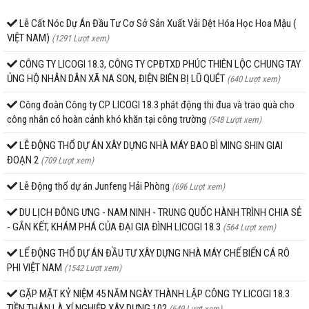
Lễ Cất Nóc Dự Án Đầu Tư Cơ Sở Sản Xuất Vải Dệt Hóa Học Hoa Mậu (
VIỆT NAM)
(1291 Lượt xem)
CÔNG TY LICOGI 18.3, CÔNG TY CPĐTXD PHÚC THIÊN LỘC CHUNG TAY
ỦNG HỘ NHÂN DÂN XÃ NA SON, ĐIỆN BIÊN BỊ LŨ QUÉT
(640 Lượt xem)
Công đoàn Công ty CP LICOGI 18.3 phát động thi đua và trao quà cho
công nhân có hoàn cảnh khó khăn tại công trường
(548 Lượt xem)
LỄ ĐỘNG THỔ DỰ ÁN XÂY DỰNG NHÀ MÁY BAO BÌ MING SHIN GIAI
ĐOẠN 2
(709 Lượt xem)
Lễ Động thổ dự án Junfeng Hải Phòng
(696 Lượt xem)
DU LỊCH ĐÔNG ƯNG - NAM NINH - TRUNG QUỐC HÀNH TRÌNH CHIA SẺ
- GẮN KẾT, KHÁM PHÁ CỦA ĐẠI GIA ĐÌNH LICOGI 18.3
(564 Lượt xem)
LẾ ĐỘNG THỔ DỰ ÁN ĐẦU TƯ XÂY DỰNG NHÀ MÁY CHẾ BIẾN CÁ RÔ
PHI VIỆT NAM
(1542 Lượt xem)
GẶP MẶT KỶ NIỆM 45 NĂM NGÀY THÀNH LẬP CÔNG TY LICOGI 18.3
TIỀN THÂN LÀ XÍ NGHIỆP XÂY DỰNG 102
(649 Lượt xem)