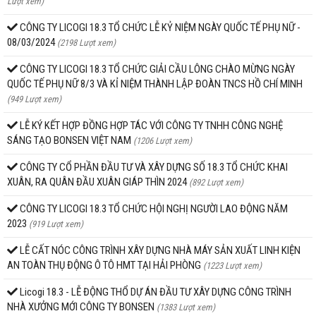
Lượt xem)
CÔNG TY LICOGI 18.3 TỔ CHỨC LỄ KỶ NIỆM NGÀY QUỐC TẾ PHỤ NỮ -
08/03/2024
(2198 Lượt xem)
CÔNG TY LICOGI 18.3 TỔ CHỨC GIẢI CẦU LÔNG CHÀO MỪNG NGÀY
QUỐC TẾ PHỤ NỮ 8/3 VÀ KỈ NIỆM THÀNH LẬP ĐOÀN TNCS HỒ CHÍ MINH
(949 Lượt xem)
LỄ KÝ KẾT HỢP ĐỒNG HỢP TÁC VỚI CÔNG TY TNHH CÔNG NGHỆ
SÁNG TẠO BONSEN VIỆT NAM
(1206 Lượt xem)
CÔNG TY CỔ PHẦN ĐẦU TƯ VÀ XÂY DỰNG SỐ 18.3 TỔ CHỨC KHAI
XUÂN, RA QUÂN ĐẦU XUÂN GIÁP THÌN 2024
(892 Lượt xem)
CÔNG TY LICOGI 18.3 TỔ CHỨC HỘI NGHỊ NGƯỜI LAO ĐỘNG NĂM
2023
(919 Lượt xem)
LỄ CẤT NÓC CÔNG TRÌNH XÂY DỰNG NHÀ MÁY SẢN XUẤT LINH KIỆN
AN TOÀN THỤ ĐỘNG Ô TÔ HMT TẠI HẢI PHÒNG
(1223 Lượt xem)
Licogi 18.3 - LỄ ĐỘNG THỔ DỰ ÁN ĐẦU TƯ XÂY DỰNG CÔNG TRÌNH
NHÀ XƯỞNG MỚI CÔNG TY BONSEN
(1383 Lượt xem)