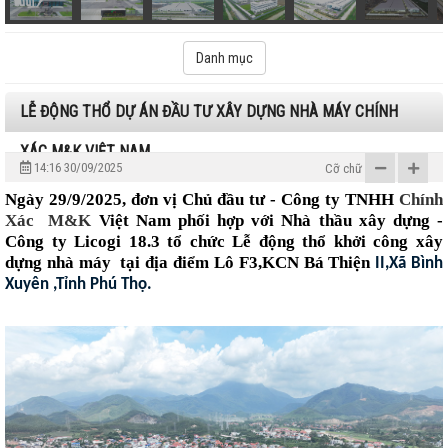
Danh mục
LỄ ĐỘNG THỔ DỰ ÁN ĐẦU TƯ XÂY DỰNG NHÀ MÁY CHÍNH
XÁC M&K VIỆT NAM
14:16 30/09/2025
Cỡ chữ
Ngày
29/9/2025
, đơn vị Chủ đầu tư - Công ty TNHH
Chính
Xác M&K
Việt Nam
p
hối hợp với Nhà thầu xây dựng -
Công ty Licogi 18.3 tổ chức Lễ động thổ khởi công xây
dựng
nhà máy tại địa điểm Lô F3,KCN Bá Thiện
II,Xã Bình
Xuyên ,Tỉnh Phú Thọ.