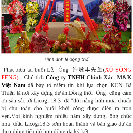
Hình ảnh lễ động thổ
Phát biểu tại buổi Lễ,
Ông
许咏丰先生
(
XǓ YǑNG
FĒNG
)
- Chủ tịch
Công ty TNHH
Chính Xác M&K
Việt Nam
đã bày tỏ niềm tin khi lựa chọn KCN Bá
Thiện là nơi xây dựng dự án.Đồng thời
Ông
cũng cảm
ơn sâu sắc tới
Licogi 18.3
đã "đội nắng hứn mưa"chuẩn
bị chu toàn cho buổi khởi công được diễn ra trọn
vẹn
.
Với kinh nghiệm nhiều năm xây dựng, ông chúc
nhà thầu Licogi18.3 sớm hoàn thành và bàn giao dự án
theo đúng tiến độ hợp đồng đã ký kết