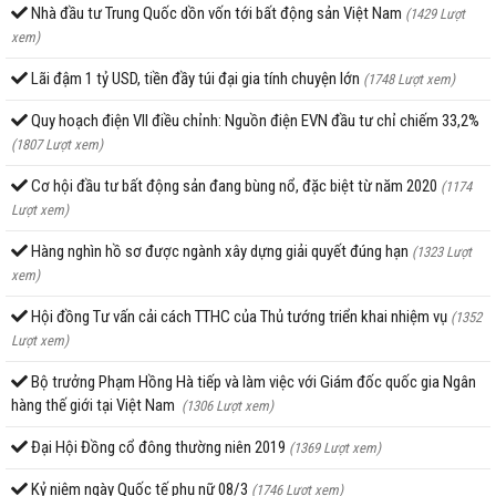
Nhà đầu tư Trung Quốc dồn vốn tới bất động sản Việt Nam
(1429 Lượt
xem)
Lãi đậm 1 tỷ USD, tiền đầy túi đại gia tính chuyện lớn
(1748 Lượt xem)
Quy hoạch điện VII điều chỉnh: Nguồn điện EVN đầu tư chỉ chiếm 33,2%
(1807 Lượt xem)
Cơ hội đầu tư bất động sản đang bùng nổ, đặc biệt từ năm 2020
(1174
Lượt xem)
Hàng nghìn hồ sơ được ngành xây dựng giải quyết đúng hạn
(1323 Lượt
xem)
Hội đồng Tư vấn cải cách TTHC của Thủ tướng triển khai nhiệm vụ
(1352
Lượt xem)
Bộ trưởng Phạm Hồng Hà tiếp và làm việc với Giám đốc quốc gia Ngân
hàng thế giới tại Việt Nam
(1306 Lượt xem)
Đại Hội Đồng cổ đông thường niên 2019
(1369 Lượt xem)
Kỷ niệm ngày Quốc tế phụ nữ 08/3
(1746 Lượt xem)