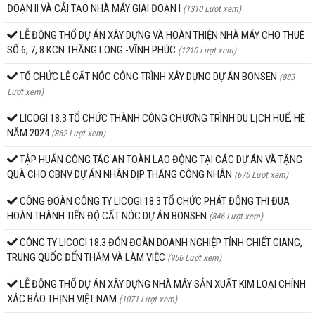
ĐOẠN II VÀ CẢI TẠO NHÀ MÁY GIAI ĐOẠN I
(1310 Lượt xem)
LỄ ĐỘNG THỔ DỰ ÁN XÂY DỰNG VÀ HOÀN THIỆN NHÀ MÁY CHO THUÊ
SỐ 6, 7, 8 KCN THĂNG LONG -VĨNH PHÚC
(1210 Lượt xem)
TỔ CHỨC LỄ CẤT NÓC CÔNG TRÌNH XÂY DỰNG DỰ ÁN BONSEN
(883
Lượt xem)
LICOGI 18.3 TỔ CHỨC THÀNH CÔNG CHƯƠNG TRÌNH DU LỊCH HUẾ, HÈ
NĂM 2024
(862 Lượt xem)
TẬP HUẤN CÔNG TÁC AN TOÀN LAO ĐỘNG TẠI CÁC DỰ ÁN VÀ TẶNG
QUÀ CHO CBNV DỰ ÁN NHÂN DỊP THÁNG CÔNG NHÂN
(675 Lượt xem)
CÔNG ĐOÀN CÔNG TY LICOGI 18.3 TỔ CHỨC PHÁT ĐỘNG THI ĐUA
HOÀN THÀNH TIẾN ĐỘ CẤT NÓC DỰ ÁN BONSEN
(846 Lượt xem)
CÔNG TY LICOGI 18.3 ĐÓN ĐOÀN DOANH NGHIỆP TỈNH CHIẾT GIANG,
TRUNG QUỐC ĐẾN THĂM VÀ LÀM VIỆC
(956 Lượt xem)
LỄ ĐỘNG THỔ DỰ ÁN XÂY DỰNG NHÀ MÁY SẢN XUẤT KIM LOẠI CHÍNH
XÁC BẢO THỊNH VIỆT NAM
(1071 Lượt xem)