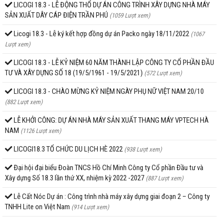
LICOGI 18.3 - LỄ ĐỘNG THỔ DỰ ÁN CÔNG TRÌNH XÂY DỰNG NHÀ MÁY
SẢN XUẤT DÂY CÁP ĐIỆN TRẦN PHÚ
(1059 Lượt xem)
Licogi 18.3 - Lễ ký kết hợp đồng dự án Packo ngày 18/11/2022
(1067
Lượt xem)
LICOGI 18.3 - LỄ KỶ NIỆM 60 NĂM THÀNH LẬP CÔNG TY CỔ PHẦN ĐẦU
TƯ VÀ XÂY DỰNG SỐ 18 (19/5/1961 - 19/5/2021)
(572 Lượt xem)
LICOGI 18.3 - CHÀO MỪNG KỶ NIỆM NGÀY PHỤ NỮ VIỆT NAM 20/10
(882 Lượt xem)
LỄ KHỞI CÔNG: DỰ ÁN NHÀ MÁY SẢN XUẤT THANG MÁY VPTECH HÀ
NAM
(1126 Lượt xem)
LICOGI18.3 TỔ CHỨC DU LỊCH HÈ 2022
(938 Lượt xem)
Đại hội đại biểu Đoàn TNCS Hồ Chí Minh Công ty Cổ phần Đầu tư và
Xây dựng Số 18.3 lần thứ XX, nhiệm kỳ 2022 -2027
(887 Lượt xem)
Lễ Cất Nóc Dự án : Công trình nhà máy xây dựng giai đoạn 2 – Công ty
TNHH Lite on Việt Nam
(914 Lượt xem)