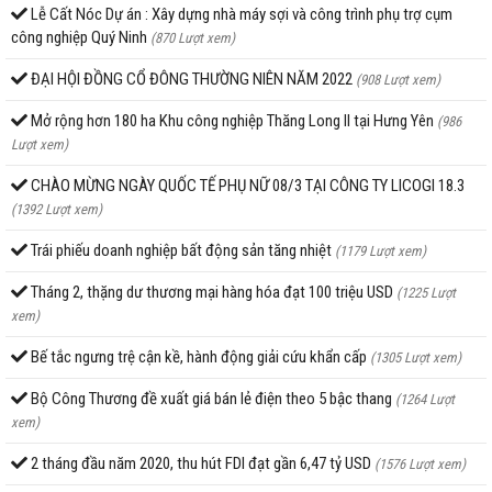
Lễ Cất Nóc Dự án : Xây dựng nhà máy sợi và công trình phụ trợ cụm
công nghiệp Quý Ninh
(870 Lượt xem)
ĐẠI HỘI ĐỒNG CỔ ĐÔNG THƯỜNG NIÊN NĂM 2022
(908 Lượt xem)
Mở rộng hơn 180 ha Khu công nghiệp Thăng Long II tại Hưng Yên
(986
Lượt xem)
CHÀO MỪNG NGÀY QUỐC TẾ PHỤ NỮ 08/3 TẠI CÔNG TY LICOGI 18.3
(1392 Lượt xem)
Trái phiếu doanh nghiệp bất động sản tăng nhiệt
(1179 Lượt xem)
Tháng 2, thặng dư thương mại hàng hóa đạt 100 triệu USD
(1225 Lượt
xem)
Bế tắc ngưng trệ cận kề, hành động giải cứu khẩn cấp
(1305 Lượt xem)
Bộ Công Thương đề xuất giá bán lẻ điện theo 5 bậc thang
(1264 Lượt
xem)
2 tháng đầu năm 2020, thu hút FDI đạt gần 6,47 tỷ USD
(1576 Lượt xem)