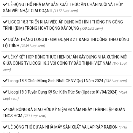
LỄ ĐỘNG THỔ NHÀ MÁY SẢN XUẤT THỨC ĂN CHĂN NUÔI VÀ THỦY
SẢN VIỆT NHẬT GIAI ĐOẠN II
(1117 Lượt xem)
LICOGI 18.3 TRIỂN KHAI VIỆC ÁP DỤNG MÔ HÌNH THÔNG TIN CÔNG
TRÌNH (BIM) TRONG HOẠT ĐỘNG XÂY DỰNG
(930 Lượt xem)
DỰ ÁN THĂNG LONG II - GIAI ĐOẠN 3.2.1 ĐANG THI CÔNG THEO ĐÚNG
LỘ TRÌNH
(2339 Lượt xem)
LỄ KÝ KẾT HỢP ĐỒNG THỰC HIỆN DỰ ÁN XÂY DỰNG NHÀ XƯỞNG MỚI
GIỮA CÔNG TY LICOGI 18.3 VỚI CÔNG TY BẢO THỊNH VIỆT NAM
(977 Lượt
xem)
Licogi 18.3 Chúc Mừng Sinh Nhật CBNV Quý I Năm 2024
(732 Lượt xem)
Licogi 18.3 Tuyển Dụng Kỹ Sư, Kiến Trúc Sư (Update 01/04/2024)
(4624
Lượt xem)
GIẢI BÓNG ĐÁ GIAO HỮU KỶ NIỆM 93 NĂM NGÀY THÀNH LẬP ĐOÀN
TNCS HCM
(751 Lượt xem)
LỄ ĐỘNG THỔ DỰ ÁN NHÀ MÁY SẢN XUẤT VÀ LẮP RÁP RAIDON
(1718