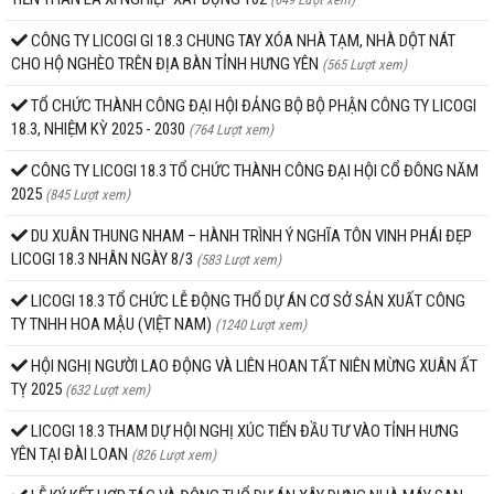
CÔNG TY LICOGI GI 18.3 CHUNG TAY XÓA NHÀ TẠM, NHÀ DỘT NÁT
CHO HỘ NGHÈO TRÊN ĐỊA BÀN TỈNH HƯNG YÊN
(565 Lượt xem)
TỔ CHỨC THÀNH CÔNG ĐẠI HỘI ĐẢNG BỘ BỘ PHẬN CÔNG TY LICOGI
18.3, NHIỆM KỲ 2025 - 2030
(764 Lượt xem)
CÔNG TY LICOGI 18.3 TỔ CHỨC THÀNH CÔNG ĐẠI HỘI CỔ ĐÔNG NĂM
2025
(845 Lượt xem)
DU XUÂN THUNG NHAM – HÀNH TRÌNH Ý NGHĨA TÔN VINH PHÁI ĐẸP
LICOGI 18.3 NHÂN NGÀY 8/3
(583 Lượt xem)
LICOGI 18.3 TỔ CHỨC LỄ ĐỘNG THỔ DỰ ÁN CƠ SỞ SẢN XUẤT CÔNG
TY TNHH HOA MẬU (VIỆT NAM)
(1240 Lượt xem)
HỘI NGHỊ NGƯỜI LAO ĐỘNG VÀ LIÊN HOAN TẤT NIÊN MỪNG XUÂN ẤT
TỴ 2025
(632 Lượt xem)
LICOGI 18.3 THAM DỰ HỘI NGHỊ XÚC TIẾN ĐẦU TƯ VÀO TỈNH HƯNG
YÊN TẠI ĐÀI LOAN
(826 Lượt xem)