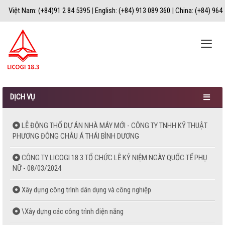
Việt Nam: (+84)91 2 84 5395
|
English: (+84) 913 089 360
|
China: (+84) 964
067 183
|
Toggle
naviga
DỊCH VỤ
LỄ ĐỘNG THỔ DỰ ÁN NHÀ MÁY MỚI - CÔNG TY TNHH KỸ THUẬT
PHƯƠNG ĐÔNG CHÂU Á THÁI BÌNH DƯƠNG
CÔNG TY LICOGI 18.3 TỔ CHỨC LỄ KỶ NIỆM NGÀY QUỐC TẾ PHỤ
NỮ - 08/03/2024
Xây dựng công trình dân dụng và công nghiệp
\Xây dựng các công trình điện năng