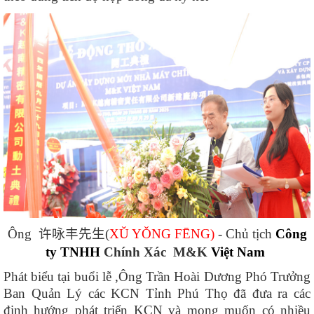
Ông
许咏丰先生
(
XǓ YǑNG FĒNG
)
- Chủ tịch
Công
ty TNHH
Chính Xác M&K
Việt Nam
Phát biểu tại buổi lễ ,Ông Trần Hoài Dương Phó Trưởng
Ban Quản Lý các KCN Tỉnh Phú Thọ đã đưa ra các
định hướng phát triển KCN và mong muốn có nhiều