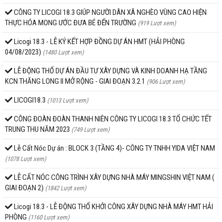
CÔNG TY LICOGI 18.3 GIÚP NGƯỜI DÂN XÃ NGHÈO VÙNG CAO HIỆN
THỰC HÓA MONG ƯỚC ĐƯA BÉ ĐẾN TRƯỜNG
(919 Lượt xem)
Licogi 18.3 - LỄ KÝ KẾT HỢP ĐỒNG DỰ ÁN HMT (HẢI PHÒNG
04/08/2023)
(1480 Lượt xem)
LỄ ĐỘNG THỔ DỰ ÁN ĐẦU TƯ XÂY DỰNG VÀ KINH DOANH HẠ TẦNG
KCN THĂNG LONG II MỞ RỘNG - GIAI ĐOẠN 3.2.1
(906 Lượt xem)
LICOGI18.3
(1013 Lượt xem)
CÔNG ĐOÀN ĐOÀN THANH NIÊN CÔNG TY LICOGI 18.3 TỔ CHỨC TẾT
TRUNG THU NĂM 2023
(749 Lượt xem)
Lễ Cất Nóc Dự án : BLOCK 3 (TẦNG 4)- CÔNG TY TNHH YIDA VIỆT NAM
(1078 Lượt xem)
LỄ CẤT NÓC CÔNG TRÌNH XÂY DỰNG NHÀ MÁY MINGSHIN VIỆT NAM (
GIAI ĐOẠN 2)
(1842 Lượt xem)
Licogi 18.3 - LỄ ĐỘNG THỔ KHỞI CÔNG XÂY DỰNG NHÀ MÁY HMT HẢI
PHÒNG
(1160 Lượt xem)