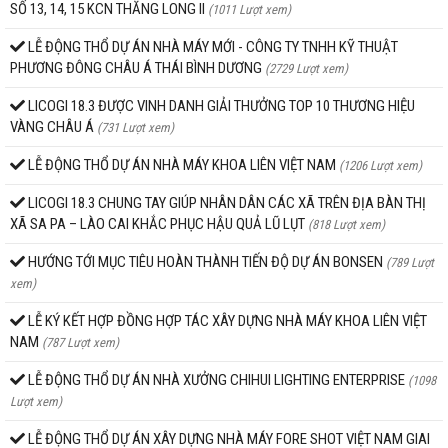
SỐ 13, 14, 15 KCN THĂNG LONG II
(1011 Lượt xem)
LỄ ĐỘNG THỔ DỰ ÁN NHÀ MÁY MỚI - CÔNG TY TNHH KỸ THUẬT
PHƯƠNG ĐÔNG CHÂU Á THÁI BÌNH DƯƠNG
(2729 Lượt xem)
LICOGI 18.3 ĐƯỢC VINH DANH GIẢI THƯỞNG TOP 10 THƯƠNG HIỆU
VÀNG CHÂU Á
(731 Lượt xem)
LỄ ĐỘNG THỔ DỰ ÁN NHÀ MÁY KHOA LIÊN VIỆT NAM
(1206 Lượt xem)
LICOGI 18.3 CHUNG TAY GIÚP NHÂN DÂN CÁC XÃ TRÊN ĐỊA BÀN THỊ
XÃ SA PA – LÀO CAI KHẮC PHỤC HẬU QUẢ LŨ LỤT
(818 Lượt xem)
HƯỚNG TỚI MỤC TIÊU HOÀN THÀNH TIẾN ĐỘ DỰ ÁN BONSEN
(789 Lượt
xem)
LỄ KÝ KẾT HỢP ĐỒNG HỢP TÁC XÂY DỰNG NHÀ MÁY KHOA LIÊN VIỆT
NAM
(787 Lượt xem)
LỄ ĐỘNG THỔ DỰ ÁN NHÀ XƯỞNG CHIHUI LIGHTING ENTERPRISE
(1098
Lượt xem)
LỄ ĐỘNG THỔ DỰ ÁN XÂY DỰNG NHÀ MÁY FORE SHOT VIỆT NAM GIAI