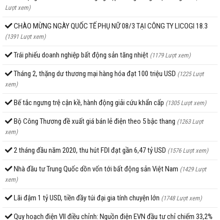
Lượt xem)
CHÀO MỪNG NGÀY QUỐC TẾ PHỤ NỮ 08/3 TẠI CÔNG TY LICOGI 18.3
(1391 Lượt xem)
Trái phiếu doanh nghiệp bất động sản tăng nhiệt
(1179 Lượt xem)
Tháng 2, thặng dư thương mại hàng hóa đạt 100 triệu USD
(1225 Lượt
xem)
Bế tắc ngưng trệ cận kề, hành động giải cứu khẩn cấp
(1305 Lượt xem)
Bộ Công Thương đề xuất giá bán lẻ điện theo 5 bậc thang
(1263 Lượt
xem)
2 tháng đầu năm 2020, thu hút FDI đạt gần 6,47 tỷ USD
(1576 Lượt xem)
Nhà đầu tư Trung Quốc dồn vốn tới bất động sản Việt Nam
(1429 Lượt
xem)
Lãi đậm 1 tỷ USD, tiền đầy túi đại gia tính chuyện lớn
(1748 Lượt xem)
Quy hoạch điện VII điều chỉnh: Nguồn điện EVN đầu tư chỉ chiếm 33,2%