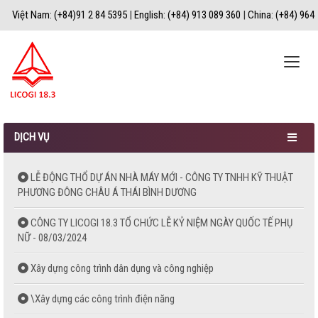
Việt Nam: (+84)91 2 84 5395
|
English: (+84) 913 089 360
|
China: (+84) 964
067 183
|
Toggle
naviga
DỊCH VỤ
LỄ ĐỘNG THỔ DỰ ÁN NHÀ MÁY MỚI - CÔNG TY TNHH KỸ THUẬT
PHƯƠNG ĐÔNG CHÂU Á THÁI BÌNH DƯƠNG
CÔNG TY LICOGI 18.3 TỔ CHỨC LỄ KỶ NIỆM NGÀY QUỐC TẾ PHỤ
NỮ - 08/03/2024
Xây dựng công trình dân dụng và công nghiệp
\Xây dựng các công trình điện năng