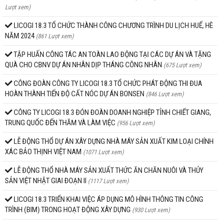
Lượt xem)
LICOGI 18.3 TỔ CHỨC THÀNH CÔNG CHƯƠNG TRÌNH DU LỊCH HUẾ, HÈ
NĂM 2024
(861 Lượt xem)
TẬP HUẤN CÔNG TÁC AN TOÀN LAO ĐỘNG TẠI CÁC DỰ ÁN VÀ TẶNG
QUÀ CHO CBNV DỰ ÁN NHÂN DỊP THÁNG CÔNG NHÂN
(675 Lượt xem)
CÔNG ĐOÀN CÔNG TY LICOGI 18.3 TỔ CHỨC PHÁT ĐỘNG THI ĐUA
HOÀN THÀNH TIẾN ĐỘ CẤT NÓC DỰ ÁN BONSEN
(846 Lượt xem)
CÔNG TY LICOGI 18.3 ĐÓN ĐOÀN DOANH NGHIỆP TỈNH CHIẾT GIANG,
TRUNG QUỐC ĐẾN THĂM VÀ LÀM VIỆC
(956 Lượt xem)
LỄ ĐỘNG THỔ DỰ ÁN XÂY DỰNG NHÀ MÁY SẢN XUẤT KIM LOẠI CHÍNH
XÁC BẢO THỊNH VIỆT NAM
(1071 Lượt xem)
LỄ ĐỘNG THỔ NHÀ MÁY SẢN XUẤT THỨC ĂN CHĂN NUÔI VÀ THỦY
SẢN VIỆT NHẬT GIAI ĐOẠN II
(1117 Lượt xem)
LICOGI 18.3 TRIỂN KHAI VIỆC ÁP DỤNG MÔ HÌNH THÔNG TIN CÔNG
TRÌNH (BIM) TRONG HOẠT ĐỘNG XÂY DỰNG
(930 Lượt xem)