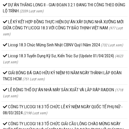
DỰ ÁN THĂNG LONG II - GIAI ĐOẠN 3.2.1 ĐANG THI CÔNG THEO ĐÚNG
LỘ TRÌNH
(2339 Lượt xem)
LỄ KÝ KẾT HỢP ĐỒNG THỰC HIỆN DỰ ÁN XÂY DỰNG NHÀ XƯỞNG MỚI
GIỮA CÔNG TY LICOGI 18.3 VỚI CÔNG TY BẢO THỊNH VIỆT NAM
(977 Lượt
xem)
Licogi 18.3 Chúc Mừng Sinh Nhật CBNV Quý I Năm 2024
(732 Lượt xem)
Licogi 18.3 Tuyển Dụng Kỹ Sư, Kiến Trúc Sư (Update 01/04/2024)
(4623
Lượt xem)
GIẢI BÓNG ĐÁ GIAO HỮU KỶ NIỆM 93 NĂM NGÀY THÀNH LẬP ĐOÀN
TNCS HCM
(751 Lượt xem)
LỄ ĐỘNG THỔ DỰ ÁN NHÀ MÁY SẢN XUẤT VÀ LẮP RÁP RAIDON
(1718
Lượt xem)
CÔNG TY LICOGI 18.3 TỔ CHỨC LỄ KỶ NIỆM NGÀY QUỐC TẾ PHỤ NỮ -
08/03/2024
(2198 Lượt xem)
CÔNG TY LICOGI 18.3 TỔ CHỨC GIẢI CẦU LÔNG CHÀO MỪNG NGÀY