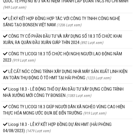
QUỐC TẾ PHỤ NỮ 8/3 VÀ KỈ NIỆM THÀNH LẬP ĐOÀN TNCS HỒ CHÍ MINH
(949 Lượt xem)
LỄ KÝ KẾT HỢP ĐỒNG HỢP TÁC VỚI CÔNG TY TNHH CÔNG NGHỆ
SÁNG TẠO BONSEN VIỆT NAM
(1206 Lượt xem)
CÔNG TY CỔ PHẦN ĐẦU TƯ VÀ XÂY DỰNG SỐ 18.3 TỔ CHỨC KHAI
XUÂN, RA QUÂN ĐẦU XUÂN GIÁP THÌN 2024
(892 Lượt xem)
CÔNG TY LICOGI 18.3 TỔ CHỨC HỘI NGHỊ NGƯỜI LAO ĐỘNG NĂM
2023
(919 Lượt xem)
LỄ CẤT NÓC CÔNG TRÌNH XÂY DỰNG NHÀ MÁY SẢN XUẤT LINH KIỆN
AN TOÀN THỤ ĐỘNG Ô TÔ HMT TẠI HẢI PHÒNG
(1223 Lượt xem)
Licogi 18.3 - LỄ ĐỘNG THỔ DỰ ÁN ĐẦU TƯ XÂY DỰNG CÔNG TRÌNH
NHÀ XƯỞNG MỚI CÔNG TY BONSEN
(1383 Lượt xem)
CÔNG TY LICOGI 18.3 GIÚP NGƯỜI DÂN XÃ NGHÈO VÙNG CAO HIỆN
THỰC HÓA MONG ƯỚC ĐƯA BÉ ĐẾN TRƯỜNG
(919 Lượt xem)
Licogi 18.3 - LỄ KÝ KẾT HỢP ĐỒNG DỰ ÁN HMT (HẢI PHÒNG
04/08/2023)
(1479 Lượt xem)