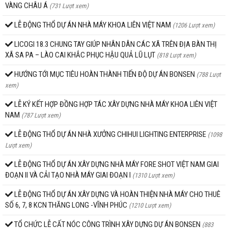
VÀNG CHÂU Á
(731 Lượt xem)
LỄ ĐỘNG THỔ DỰ ÁN NHÀ MÁY KHOA LIÊN VIỆT NAM
(1206 Lượt xem)
LICOGI 18.3 CHUNG TAY GIÚP NHÂN DÂN CÁC XÃ TRÊN ĐỊA BÀN THỊ
XÃ SA PA – LÀO CAI KHẮC PHỤC HẬU QUẢ LŨ LỤT
(818 Lượt xem)
HƯỚNG TỚI MỤC TIÊU HOÀN THÀNH TIẾN ĐỘ DỰ ÁN BONSEN
(788 Lượt
xem)
LỄ KÝ KẾT HỢP ĐỒNG HỢP TÁC XÂY DỰNG NHÀ MÁY KHOA LIÊN VIỆT
NAM
(787 Lượt xem)
LỄ ĐỘNG THỔ DỰ ÁN NHÀ XƯỞNG CHIHUI LIGHTING ENTERPRISE
(1098
Lượt xem)
LỄ ĐỘNG THỔ DỰ ÁN XÂY DỰNG NHÀ MÁY FORE SHOT VIỆT NAM GIAI
ĐOẠN II VÀ CẢI TẠO NHÀ MÁY GIAI ĐOẠN I
(1310 Lượt xem)
LỄ ĐỘNG THỔ DỰ ÁN XÂY DỰNG VÀ HOÀN THIỆN NHÀ MÁY CHO THUÊ
SỐ 6, 7, 8 KCN THĂNG LONG -VĨNH PHÚC
(1210 Lượt xem)
TỔ CHỨC LỄ CẤT NÓC CÔNG TRÌNH XÂY DỰNG DỰ ÁN BONSEN
(883