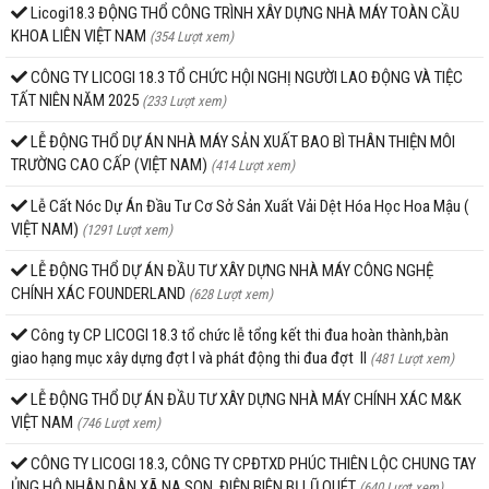
Licogi18.3 ĐỘNG THỔ CÔNG TRÌNH XÂY DỰNG NHÀ MÁY TOÀN CẦU
KHOA LIÊN VIỆT NAM
(354 Lượt xem)
CÔNG TY LICOGI 18.3 TỔ CHỨC HỘI NGHỊ NGƯỜI LAO ĐỘNG VÀ TIỆC
TẤT NIÊN NĂM 2025
(233 Lượt xem)
LỄ ĐỘNG THỔ DỰ ÁN NHÀ MÁY SẢN XUẤT BAO BÌ THÂN THIỆN MÔI
TRƯỜNG CAO CẤP (VIỆT NAM)
(414 Lượt xem)
Lễ Cất Nóc Dự Án Đầu Tư Cơ Sở Sản Xuất Vải Dệt Hóa Học Hoa Mậu (
VIỆT NAM)
(1291 Lượt xem)
LỄ ĐỘNG THỔ DỰ ÁN ĐẦU TƯ XÂY DỰNG NHÀ MÁY CÔNG NGHỆ
CHÍNH XÁC FOUNDERLAND
(628 Lượt xem)
Công ty CP LICOGI 18.3 tổ chức lễ tổng kết thi đua hoàn thành,bàn
giao hạng mục xây dựng đợt I và phát động thi đua đợt II
(481 Lượt xem)
LỄ ĐỘNG THỔ DỰ ÁN ĐẦU TƯ XÂY DỰNG NHÀ MÁY CHÍNH XÁC M&K
VIỆT NAM
(746 Lượt xem)
CÔNG TY LICOGI 18.3, CÔNG TY CPĐTXD PHÚC THIÊN LỘC CHUNG TAY
ỦNG HỘ NHÂN DÂN XÃ NA SON, ĐIỆN BIÊN BỊ LŨ QUÉT
(640 Lượt xem)