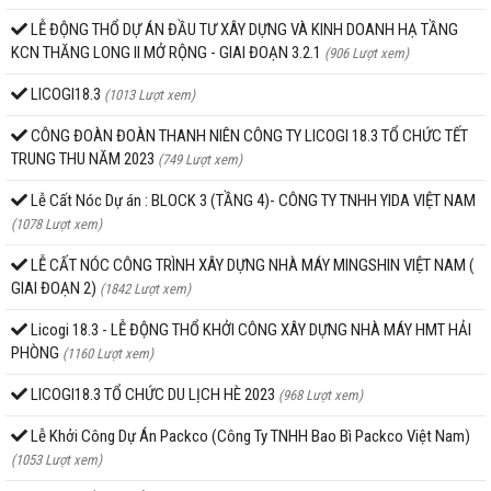
LỄ ĐỘNG THỔ DỰ ÁN ĐẦU TƯ XÂY DỰNG VÀ KINH DOANH HẠ TẦNG
KCN THĂNG LONG II MỞ RỘNG - GIAI ĐOẠN 3.2.1
(906 Lượt xem)
LICOGI18.3
(1013 Lượt xem)
CÔNG ĐOÀN ĐOÀN THANH NIÊN CÔNG TY LICOGI 18.3 TỔ CHỨC TẾT
TRUNG THU NĂM 2023
(749 Lượt xem)
Lễ Cất Nóc Dự án : BLOCK 3 (TẦNG 4)- CÔNG TY TNHH YIDA VIỆT NAM
(1078 Lượt xem)
LỄ CẤT NÓC CÔNG TRÌNH XÂY DỰNG NHÀ MÁY MINGSHIN VIỆT NAM (
GIAI ĐOẠN 2)
(1842 Lượt xem)
Licogi 18.3 - LỄ ĐỘNG THỔ KHỞI CÔNG XÂY DỰNG NHÀ MÁY HMT HẢI
PHÒNG
(1160 Lượt xem)
LICOGI18.3 TỔ CHỨC DU LỊCH HÈ 2023
(968 Lượt xem)
Lễ Khởi Công Dự Án Packco (Công Ty TNHH Bao Bì Packco Việt Nam)
(1053 Lượt xem)