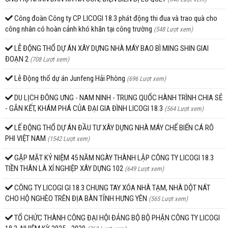
Công đoàn Công ty CP LICOGI 18.3 phát động thi đua và trao quà cho
công nhân có hoàn cảnh khó khăn tại công trường
(548 Lượt xem)
LỄ ĐỘNG THỔ DỰ ÁN XÂY DỰNG NHÀ MÁY BAO BÌ MING SHIN GIAI
ĐOẠN 2
(708 Lượt xem)
Lễ Động thổ dự án Junfeng Hải Phòng
(696 Lượt xem)
DU LỊCH ĐÔNG ƯNG - NAM NINH - TRUNG QUỐC HÀNH TRÌNH CHIA SẺ
- GẮN KẾT, KHÁM PHÁ CỦA ĐẠI GIA ĐÌNH LICOGI 18.3
(564 Lượt xem)
LẾ ĐỘNG THỔ DỰ ÁN ĐẦU TƯ XÂY DỰNG NHÀ MÁY CHẾ BIẾN CÁ RÔ
PHI VIỆT NAM
(1542 Lượt xem)
GẶP MẶT KỶ NIỆM 45 NĂM NGÀY THÀNH LẬP CÔNG TY LICOGI 18.3
TIỀN THÂN LÀ XÍ NGHIỆP XÂY DỰNG 102
(649 Lượt xem)
CÔNG TY LICOGI GI 18.3 CHUNG TAY XÓA NHÀ TẠM, NHÀ DỘT NÁT
CHO HỘ NGHÈO TRÊN ĐỊA BÀN TỈNH HƯNG YÊN
(565 Lượt xem)
TỔ CHỨC THÀNH CÔNG ĐẠI HỘI ĐẢNG BỘ BỘ PHẬN CÔNG TY LICOGI