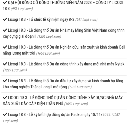
ĐẠI HỘI ĐỒNG CỔ ĐÔNG THƯỜNG NIÊN NĂM 2023 – CÔNG TY LICOGI
18.3
(958 Lượt xem)
Licogi 18.3 - Tổ chức lễ kỷ niệm ngày 8-3
(991 Lượt xem)
Licogi 18.3 - Lễ động thổ Dự án Nhà máy Ming Shin Việt Nam công trình
xây dựng giai đoạn II
(1251 Lượt xem)
Licogi 18.3 - Lễ động thổ Dự án Nghiên cứu, sản xuất và kinh doanh Cell
năng lượng mặt trời
(1658 Lượt xem)
Licogi 18.3 - Lễ động thổ Dự án công trình xây dựng mới nhà máy Nytek
(1227 Lượt xem)
Licogi 18.3 - Lễ động thổ Dự án đầu tư xây dựng và kinh doanh hạ tầng
khu công nghiệp Thăng Long II mở rộng
(1102 Lượt xem)
LICOGI 18.3 - LỄ ĐỘNG THỔ DỰ ÁN CÔNG TRÌNH XÂY DỰNG NHÀ MÁY
SẢN XUẤT DÂY CÁP ĐIỆN TRẦN PHÚ
(1059 Lượt xem)
Licogi 18.3 - Lễ ký kết hợp đồng dự án Packo ngày 18/11/2022
(1067
Lượt xem)