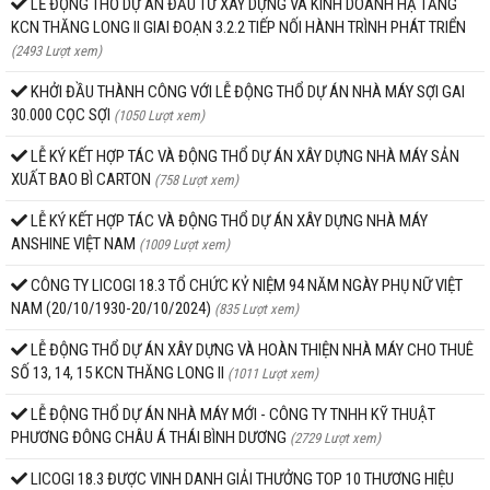
LỄ ĐỘNG THỔ DỰ ÁN ĐẦU TƯ XÂY DỰNG VÀ KINH DOANH HẠ TẦNG
KCN THĂNG LONG II GIAI ĐOẠN 3.2.2 TIẾP NỐI HÀNH TRÌNH PHÁT TRIỂN
(2493 Lượt xem)
KHỞI ĐẦU THÀNH CÔNG VỚI LỄ ĐỘNG THỔ DỰ ÁN NHÀ MÁY SỢI GAI
30.000 CỌC SỢI
(1050 Lượt xem)
LỄ KÝ KẾT HỢP TÁC VÀ ĐỘNG THỔ DỰ ÁN XÂY DỰNG NHÀ MÁY SẢN
XUẤT BAO BÌ CARTON
(758 Lượt xem)
LỄ KÝ KẾT HỢP TÁC VÀ ĐỘNG THỔ DỰ ÁN XÂY DỰNG NHÀ MÁY
ANSHINE VIỆT NAM
(1009 Lượt xem)
CÔNG TY LICOGI 18.3 TỔ CHỨC KỶ NIỆM 94 NĂM NGÀY PHỤ NỮ VIỆT
NAM (20/10/1930-20/10/2024)
(835 Lượt xem)
LỄ ĐỘNG THỔ DỰ ÁN XÂY DỰNG VÀ HOÀN THIỆN NHÀ MÁY CHO THUÊ
SỐ 13, 14, 15 KCN THĂNG LONG II
(1011 Lượt xem)
LỄ ĐỘNG THỔ DỰ ÁN NHÀ MÁY MỚI - CÔNG TY TNHH KỸ THUẬT
PHƯƠNG ĐÔNG CHÂU Á THÁI BÌNH DƯƠNG
(2729 Lượt xem)
LICOGI 18.3 ĐƯỢC VINH DANH GIẢI THƯỞNG TOP 10 THƯƠNG HIỆU