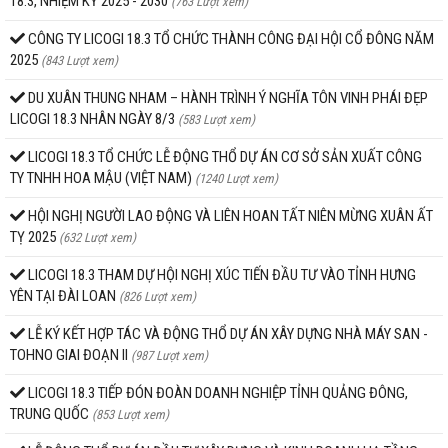
18.3, NHIỆM KỲ 2025 - 2030
(763 Lượt xem)
CÔNG TY LICOGI 18.3 TỔ CHỨC THÀNH CÔNG ĐẠI HỘI CỔ ĐÔNG NĂM
2025
(843 Lượt xem)
DU XUÂN THUNG NHAM – HÀNH TRÌNH Ý NGHĨA TÔN VINH PHÁI ĐẸP
LICOGI 18.3 NHÂN NGÀY 8/3
(583 Lượt xem)
LICOGI 18.3 TỔ CHỨC LỄ ĐỘNG THỔ DỰ ÁN CƠ SỞ SẢN XUẤT CÔNG
TY TNHH HOA MẬU (VIỆT NAM)
(1240 Lượt xem)
HỘI NGHỊ NGƯỜI LAO ĐỘNG VÀ LIÊN HOAN TẤT NIÊN MỪNG XUÂN ẤT
TỴ 2025
(632 Lượt xem)
LICOGI 18.3 THAM DỰ HỘI NGHỊ XÚC TIẾN ĐẦU TƯ VÀO TỈNH HƯNG
YÊN TẠI ĐÀI LOAN
(826 Lượt xem)
LỄ KÝ KẾT HỢP TÁC VÀ ĐỘNG THỔ DỰ ÁN XÂY DỰNG NHÀ MÁY SAN -
TOHNO GIAI ĐOẠN II
(987 Lượt xem)
LICOGI 18.3 TIẾP ĐÓN ĐOÀN DOANH NGHIỆP TỈNH QUẢNG ĐÔNG,
TRUNG QUỐC
(853 Lượt xem)