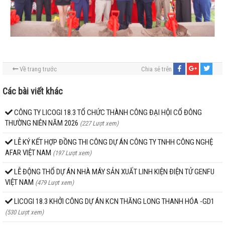
Về trang trước
Chia sẻ trên
Các bài viết khác
CÔNG TY LICOGI 18.3 TỔ CHỨC THÀNH CÔNG ĐẠI HỘI CỔ ĐÔNG
THƯỜNG NIÊN NĂM 2026
(227 Lượt xem)
LỄ KÝ KẾT HỢP ĐỒNG THI CÔNG DỰ ÁN CÔNG TY TNHH CÔNG NGHỆ
AFAR VIỆT NAM
(197 Lượt xem)
LỄ ĐỘNG THỔ DỰ ÁN NHÀ MÁY SẢN XUẤT LINH KIỆN ĐIỆN TỬ GENFU
VIỆT NAM
(479 Lượt xem)
LICOGI 18.3 KHỞI CÔNG DỰ ÁN KCN THĂNG LONG THANH HÓA -GD1
(530 Lượt xem)