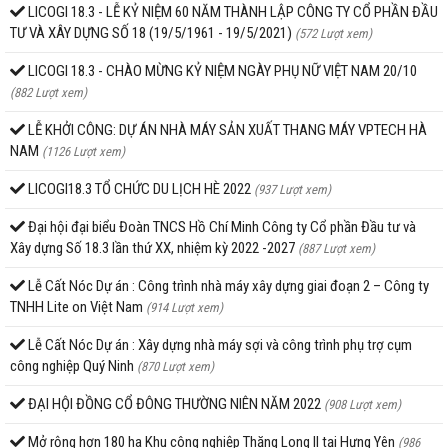
LICOGI 18.3 - LỄ KỶ NIỆM 60 NĂM THÀNH LẬP CÔNG TY CỔ PHẦN ĐẦU
TƯ VÀ XÂY DỰNG SỐ 18 (19/5/1961 - 19/5/2021)
(572 Lượt xem)
LICOGI 18.3 - CHÀO MỪNG KỶ NIỆM NGÀY PHỤ NỮ VIỆT NAM 20/10
(882 Lượt xem)
LỄ KHỞI CÔNG: DỰ ÁN NHÀ MÁY SẢN XUẤT THANG MÁY VPTECH HÀ
NAM
(1126 Lượt xem)
LICOGI18.3 TỔ CHỨC DU LỊCH HÈ 2022
(937 Lượt xem)
Đại hội đại biểu Đoàn TNCS Hồ Chí Minh Công ty Cổ phần Đầu tư và
Xây dựng Số 18.3 lần thứ XX, nhiệm kỳ 2022 -2027
(887 Lượt xem)
Lễ Cất Nóc Dự án : Công trình nhà máy xây dựng giai đoạn 2 – Công ty
TNHH Lite on Việt Nam
(914 Lượt xem)
Lễ Cất Nóc Dự án : Xây dựng nhà máy sợi và công trình phụ trợ cụm
công nghiệp Quý Ninh
(870 Lượt xem)
ĐẠI HỘI ĐỒNG CỔ ĐÔNG THƯỜNG NIÊN NĂM 2022
(908 Lượt xem)
Mở rộng hơn 180 ha Khu công nghiệp Thăng Long II tại Hưng Yên
(986