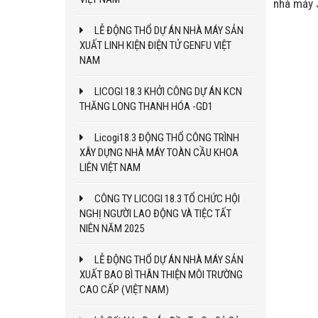
nhà máy 
LỄ ĐỘNG THỔ DỰ ÁN NHÀ MÁY SẢN
XUẤT LINH KIỆN ĐIỆN TỬ GENFU VIỆT
NAM
LICOGI 18.3 KHỞI CÔNG DỰ ÁN KCN
THĂNG LONG THANH HÓA -GD1
Licogi18.3 ĐỘNG THỔ CÔNG TRÌNH
XÂY DỰNG NHÀ MÁY TOÀN CẦU KHOA
LIÊN VIỆT NAM
CÔNG TY LICOGI 18.3 TỔ CHỨC HỘI
NGHỊ NGƯỜI LAO ĐỘNG VÀ TIỆC TẤT
NIÊN NĂM 2025
LỄ ĐỘNG THỔ DỰ ÁN NHÀ MÁY SẢN
XUẤT BAO BÌ THÂN THIỆN MÔI TRƯỜNG
CAO CẤP (VIỆT NAM)