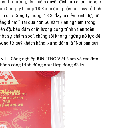
am tin tưởng, tín nhiệm
quyết định lựa chọn Licogio
c Công ty Licogi 18.3 xúc động cảm ơn, bày tỏ tình
h cho Công ty Licogi 18.3, đây là niềm
vinh dự, tự
ẳng định: “Trải qua hơn 60 năm kinh nghiệm trong
iến độ, bảo đảm chất lượng công trình và an toàn
, một sự chăm sóc", chúng tôi không ngừng nỗ lực để
vọng từ quý khách hàng, xứng đáng là “Nơi bạn gửi
 TNHH
Công nghiệp JUN FENG Việt Nam
và các đơn
n thành công trình đúng như Hợp đồng đã ký.