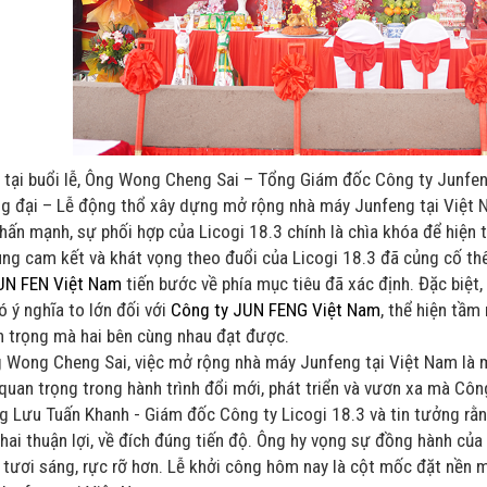
u tại buổi lễ, Ông Wong Cheng Sai – Tổng Giám đốc Công ty Junf
ng đại – Lễ động thổ xây dựng mở rộng nhà máy Junfeng tại Việt
hấn mạnh,
s
ự phối hợp của
Licogi 18.3
chính là chìa khóa để hiện
ng
cam kết và khát vọng theo đuổi
của
Licogi 18.3 đã
củng cố t
UN FEN
Việt Nam
tiến bước về phía mục tiêu
đã xác định. Đặc biệt
ó ý nghĩa to lớn đối với
Công
ty
JUN FENG
Việt Nam
, thể hiện tầm
n trọng mà
hai bên
cùng nhau đạt được.
 Wong Cheng Sai, việc
mở rộng nhà máy Junfeng tại Việt Nam là mộ
uan trọng trong hành trình đổi mới, phát triển và vươn xa
mà Côn
g Lưu Tuấn Khanh -
Giám đốc
Công ty Licogi 18.3 và tin tưởng rằ
khai
thuận
lợi, về đích đúng tiến độ. Ông hy vọng sự đồng hành của
 tươi sáng, rực rỡ hơn.
Lễ khởi công hôm nay là
cột mốc đặt nền m