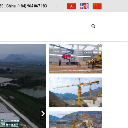
360
|
China: (+84) 964 067 183
|