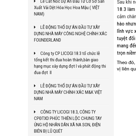
Lễ Cất Nóc Dự Án Đầu Tư Cơ Sở Sản
Sau khi 
Xuất Vải Dệt Hóa Học Hoa Mậu ( VIỆT
18.3
làm 
NAM)
cảm chân
hào nhưng
LỄ ĐỘNG THỔ DỰ ÁN ĐẦU TƯ XÂY
lĩnh vực
DỰNG NHÀ MÁY CÔNG NGHỆ CHÍNH XÁC
tuyệt đối
FOUNDERLAND
mang đến
trọn niềm
Công ty CP LICOGI 18.3 tổ chức lễ
tổng kết thi đua hoàn thành,bàn giao
Theo đó,
hạng mục xây dựng đợt I và phát động thi
vị liên q
đua đợt II
LỄ ĐỘNG THỔ DỰ ÁN ĐẦU TƯ XÂY
DỰNG NHÀ MÁY CHÍNH XÁC M&K VIỆT
NAM
CÔNG TY LICOGI 18.3, CÔNG TY
CPĐTXD PHÚC THIÊN LỘC CHUNG TAY
ỦNG HỘ NHÂN DÂN XÃ NA SON, ĐIỆN
BIÊN BỊ LŨ QUÉT