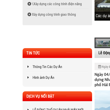
\Xây dựng các công trình điện năng
Xây dựng công trình giao thông
Các dự á
Xây dựng công trình hạ tầng kỹ thuật
Sản xuất bê tông thương phẩm
Sản xuất gạch không nung
Lễ Động
TIN TỨC
Sản xuất ván ép phủ phim
Thông Tin Các Dự Án
Ngày 
Ngày 04/
Hình ảnh Dự Án
dựng Nhà
phố Hải 
DỊCH VỤ NỔI BẬT