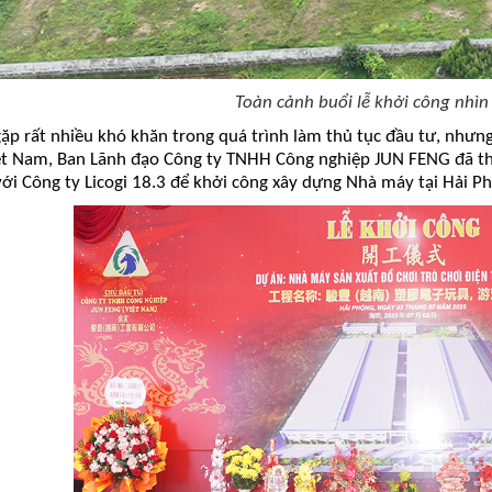
Toàn cảnh buổi lễ khởi công nhìn
ặp rất nhiều khó khăn trong
quá trình làm
thủ tục đầu
tư, nhưng
iệt Nam,
Ban Lãnh đạo
Công ty TNHH Công nghiệp JUN FENG
đã th
với Công ty Licogi 18.3 để khởi công xây dựng Nhà máy tại Hải P