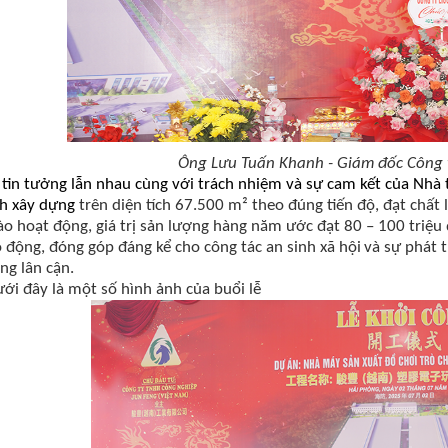
Ông Lưu Tuấn Khanh - Giám đốc Công t
tin tưởng lẫn nhau cùng với trách nhiệm và sự cam kết của Nhà 
nh xây dựng
trên diện tích
67.500 m²
theo đúng tiến độ, đạt chất 
ào hoạt động,
giá trị sản lượng hàng năm
ước
đạt 80 – 100 triệu
o động
, đóng góp đáng kể
cho công tác an sinh xã hội
và sự phát t
ơng
lân cận
.
ới đây là một số hình ảnh của buổi lễ