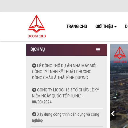
TRANG CHỦ
GIỚI THIỆU
D
DỊCH VỤ
LỄ ĐỘNG THỔ DỰ ÁN NHÀ MÁY MỚI -
CÔNG TY TNHH KỸ THUẬT PHƯƠNG
ĐÔNG CHÂU Á THÁI BÌNH DƯƠNG
CÔNG TY LICOGI 18.3 TỔ CHỨC LỄ KỶ
NIỆM NGÀY QUỐC TẾ PHỤ NỮ -
08/03/2024
Xây dựng công trình dân dụng và công
nghiệp