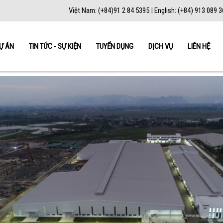
Việt Nam: (+84)91 2 84 5395
|
English: (+84) 913 089 
Ự ÁN
TIN TỨC - SỰ KIỆN
TUYỂN DỤNG
DỊCH VỤ
LIÊN HỆ