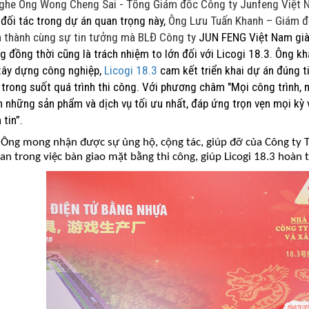
nghe Ông Wong Cheng Sai - Tổng Giám đốc Công ty Junfeng Việt N
đối tác trong dự án quan trọng này,
Ông Lưu Tuấn Khanh – Giám đố
 thành cùng sự tin tưởng mà BLĐ Công ty
JUN
FENG Việt Nam giàn
 đồng thời cũng là trách nhiệm to lớn đối với
Licogi 18.3
. Ông kh
 xây dựng công nghiệp,
Licogi 18.3
cam kết triển khai dự án đúng t
 trong suốt quá trình thi công. Với phương châm "Mọi công trình
 những sản phẩm và dịch vụ tối ưu nhất, đáp ứng trọn vẹn mọi kỳ 
 tin”.
 Ông mong nhận được sự ủng hộ, cộng tác, giúp đỡ của
Công ty
uan trong việc bàn giao mặt bằng thi công, giúp Licogi 18.3 hoà