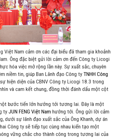
eng Việt Nam
cảm ơn
các đại biểu
đã tham gia khoảnh
 Nam.
Ông
đặc biệt gửi lời cảm ơn đến
Công ty
Licogi
 thực hóa việc mở rộng lần này. Sự xuất
sắc,
chuyên
hêm niềm
tin,
giúp
Ban Lãnh đạo Công ty
TNHH Công
, sự
hiện diện của
CBNV Công ty Licogi 18.3 trong
 nhìn và cam kết chung, đồng thời đánh dấu một cột
t bước tiến lớn hướng tới tương lai. Đây là một
g ty
JUN
FENG Việt Nam
hướng tới
.
Ông
gửi lời cảm
ng,
dưới sự lãnh đạo xuất sắc của
Ông Khanh
, dự án
 hai Công ty
sẽ tiếp tục cùng nhau kiến tạo một
óng vững chắc cho thành công trong tương lai của