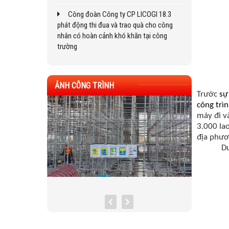
Công đoàn Công ty CP LICOGI 18.3
phát động thi đua và trao quà cho công
nhân có hoàn cảnh khó khăn tại công
trường
ẢNH CÔNG TRÌNH
Trước
sự 
công trì
máy đi v
3.000
la
địa phư
Dư