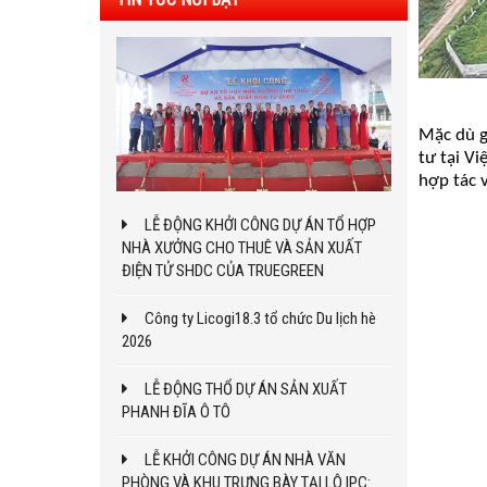
Mặc dù
g
tư tại V
hợp tác 
LỄ ĐỘNG KHỞI CÔNG DỰ ÁN TỔ HỢP
NHÀ XƯỞNG CHO THUÊ VÀ SẢN XUẤT
ĐIỆN TỬ SHDC CỦA TRUEGREEN
Công ty Licogi18.3 tổ chức Du lịch hè
2026
LỄ ĐỘNG THỔ DỰ ÁN SẢN XUẤT
PHANH ĐĨA Ô TÔ
LỄ KHỞI CÔNG DỰ ÁN NHÀ VĂN
PHÒNG VÀ KHU TRƯNG BÀY TẠI LÔ IPC: