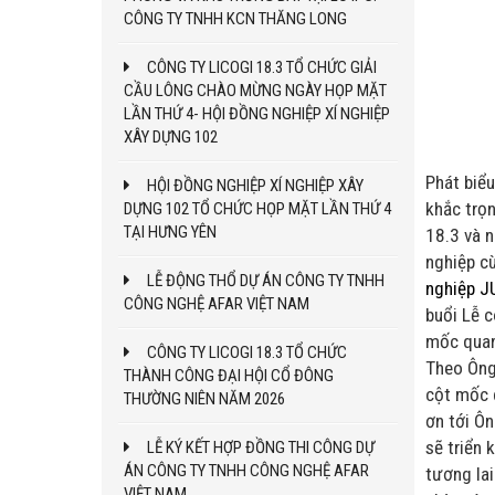
CÔNG TY TNHH KCN THĂNG LONG
CÔNG TY LICOGI 18.3 TỔ CHỨC GIẢI
CẦU LÔNG CHÀO MỪNG NGÀY HỌP MẶT
LẦN THỨ 4- HỘI ĐỒNG NGHIỆP XÍ NGHIỆP
XÂY DỰNG 102
Phát biể
HỘI ĐỒNG NGHIỆP XÍ NGHIỆP XÂY
khắc trọ
DỰNG 102 TỔ CHỨC HỌP MẶT LẦN THỨ 4
TẠI HƯNG YÊN
18.3
và n
nghiệp
cù
LỄ ĐỘNG THỔ DỰ ÁN CÔNG TY TNHH
nghiệp J
CÔNG NGHỆ AFAR VIỆT NAM
buổi Lễ
c
mốc qua
CÔNG TY LICOGI 18.3 TỔ CHỨC
Theo Ông
THÀNH CÔNG ĐẠI HỘI CỔ ĐÔNG
cột mốc q
THƯỜNG NIÊN NĂM 2026
ơn tới
Ôn
sẽ triển 
LỄ KÝ KẾT HỢP ĐỒNG THI CÔNG DỰ
ÁN CÔNG TY TNHH CÔNG NGHỆ AFAR
tương lai
VIỆT NAM