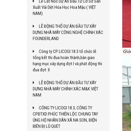
Lễ Cất Nóc Dự Án Đầu Tư Cơ Sở Sản
Xuất Vải Dệt Hóa Học Hoa Mậu ( VIỆT
NAM)
LỄ ĐỘNG THỔ DỰ ÁN ĐẦU TƯ XÂY
DỰNG NHÀ MÁY CÔNG NGHỆ CHÍNH XÁC
FOUNDERLAND
Công ty CP LICOGI 18.3 tổ chức lễ
tổng kết thi đua hoàn thành,bàn giao
hạng mục xây dựng đợt I và phát động thi
đua đợt II
LỄ ĐỘNG THỔ DỰ ÁN ĐẦU TƯ XÂY
DỰNG NHÀ MÁY CHÍNH XÁC M&K VIỆT
NAM
CÔNG TY LICOGI 18.3, CÔNG TY
CPĐTXD PHÚC THIÊN LỘC CHUNG TAY
ỦNG HỘ NHÂN DÂN XÃ NA SON, ĐIỆN
BIÊN BỊ LŨ QUÉT