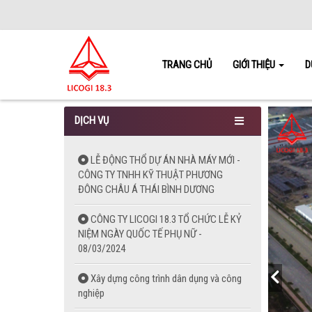
TRANG CHỦ
GIỚI THIỆU
D
DỊCH VỤ
LỄ ĐỘNG THỔ DỰ ÁN NHÀ MÁY MỚI -
CÔNG TY TNHH KỸ THUẬT PHƯƠNG
ĐÔNG CHÂU Á THÁI BÌNH DƯƠNG
CÔNG TY LICOGI 18.3 TỔ CHỨC LỄ KỶ
NIỆM NGÀY QUỐC TẾ PHỤ NỮ -
08/03/2024
Xây dựng công trình dân dụng và công
nghiệp