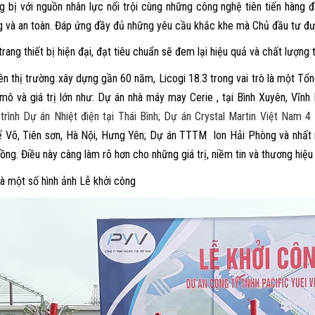
g bị với nguồn nhân lực nổi trội cùng những công nghệ tiên tiến hàng đ
g và an toàn. Đáp ứng đầy đủ những yêu cầu khắc khe mà Chủ đầu tư đư
rang thiết bị hiện đại, đạt tiêu chuẩn sẽ đem lại hiệu quả và chất lượng
n thị trường xây dựng gần 60 năm, Licogi 18.3 trong vai trò là một Tổn
mô và giá trị lớn như: D
ự án nhà máy may Cerie , tại Bình Xuyên, Vĩnh
trình Dự án Nhiệt điện tại Thái Bình; Dự án Crystal Martin Việt Nam 4
 Võ, Tiên sơn, Hà Nội, Hưng Yên; Dự án TTTM Ion Hải Phòng và nhất n
đồng.
Điều này càng làm rõ hơn cho những giá trị, niềm tin và thương hiệ
là một số hình ảnh Lễ khởi công