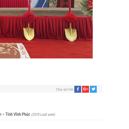
Chia sẻ trên
n – Tỉnh Vĩnh Phúc
(2575 Lượt xem)