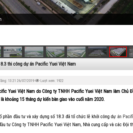
n
n
18.3 thi công dự án Pacific Yuei Việt Nam
đăng:
13:21 26/07/2019
Lượt xem: 1922
ific Yuei Việt Nam do Công ty TNHH Pacific Yuei Việt Nam làm Chủ Đầu
 là khoảng 15 tháng dự kiến bàn giao vào cuối năm 2020.
ổ phần đầu tư và xây dựng số 18.3 đã tổ chức lễ khởi công dự
án Pacif
đầu tư Công ty TNHH Pacific Yuei Việt Nam, Nhà cung cấp và các Đội th