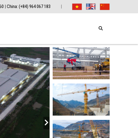
360
|
China: (+84) 964 067 183
|