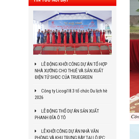
LỄ ĐỘNG KHỞI CÔNG DỰ ÁN TỔ HỢP
NHÀ XƯỞNG CHO THUÊ VÀ SẢN XUẤT
ĐIỆN TỬ SHDC CỦA TRUEGREEN
Công ty Licogi18.3 tổ chức Du lịch hè
2026
LỄ ĐỘNG THỔ DỰ ÁN SẢN XUẤT
PHANH ĐĨA Ô TÔ
LỄ KHỞI CÔNG DỰ ÁN NHÀ VĂN
PHÒNG VÀ KHU TRƯNG BÀY TẠI LÔ IPC: