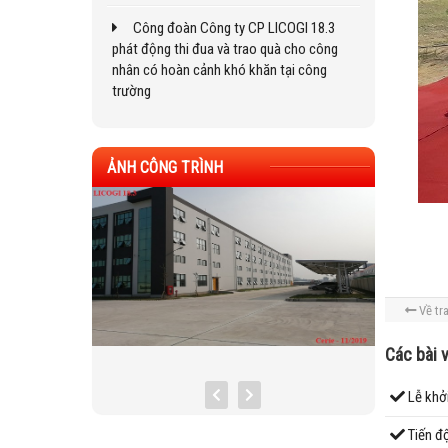
Công đoàn Công ty CP LICOGI 18.3
phát động thi đua và trao quà cho công
nhân có hoàn cảnh khó khăn tại công
trường
ẢNH CÔNG TRÌNH
Về tr
Các bài 
Lễ khởi
Tiến đ