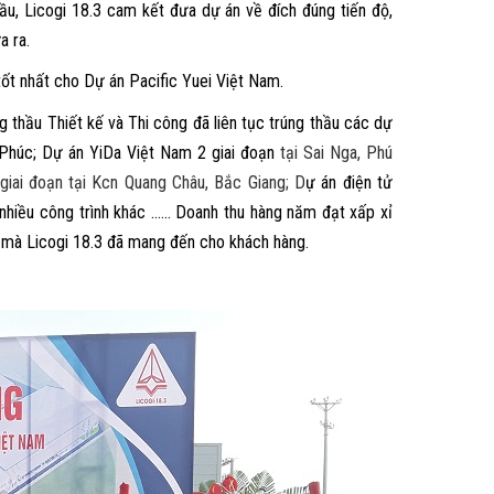
ầu, Licogi 18.3 cam kết đưa dự án về đích đúng tiến độ,
a ra.
 tốt nhất cho Dự án Pacific Yuei Việt Nam.
g thầu Thiết kế và Thi công đã liên tục trúng thầu các dự
 Phúc; Dự án YiDa Việt Nam 2 giai đoạn
tại Sai Nga, Phú
 giai đoạn tại Kcn Quang Châu, Bắc Giang;
D
ự án điện tử
hiều công trình khác ……
Doanh thu hàng năm đạt xấp xỉ
u mà Licogi 18.3 đã mang đến cho khách hàng.