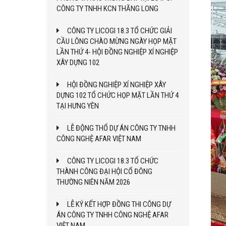
CÔNG TY TNHH KCN THĂNG LONG
CÔNG TY LICOGI 18.3 TỔ CHỨC GIẢI
CẦU LÔNG CHÀO MỪNG NGÀY HỌP MẶT
LẦN THỨ 4- HỘI ĐỒNG NGHIỆP XÍ NGHIỆP
XÂY DỰNG 102
HỘI ĐỒNG NGHIỆP XÍ NGHIỆP XÂY
DỰNG 102 TỔ CHỨC HỌP MẶT LẦN THỨ 4
TẠI HƯNG YÊN
LỄ ĐỘNG THỔ DỰ ÁN CÔNG TY TNHH
CÔNG NGHỆ AFAR VIỆT NAM
CÔNG TY LICOGI 18.3 TỔ CHỨC
THÀNH CÔNG ĐẠI HỘI CỔ ĐÔNG
THƯỜNG NIÊN NĂM 2026
LỄ KÝ KẾT HỢP ĐỒNG THI CÔNG DỰ
ÁN CÔNG TY TNHH CÔNG NGHỆ AFAR
VIỆT NAM