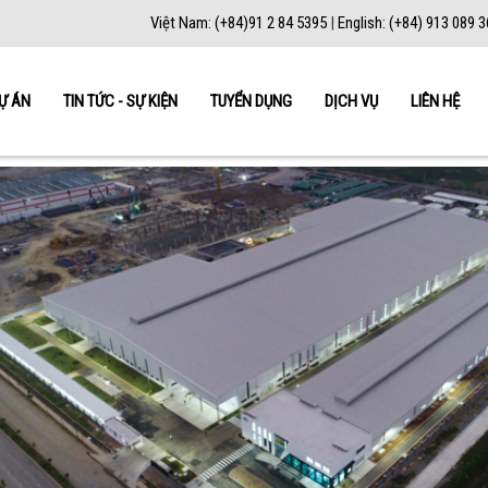
Việt Nam: (+84)91 2 84 5395
|
English: (+84) 913 089 
Ự ÁN
TIN TỨC - SỰ KIỆN
TUYỂN DỤNG
DỊCH VỤ
LIÊN HỆ