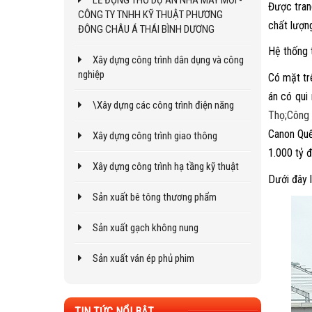
LỄ ĐỘNG THỔ DỰ ÁN NHÀ MÁY MỚI -
Được tran
CÔNG TY TNHH KỸ THUẬT PHƯƠNG
chất lượn
ĐÔNG CHÂU Á THÁI BÌNH DƯƠNG
Hệ thống t
Xây dựng công trình dân dụng và công
nghiệp
Có mặt trê
án có qui 
\Xây dựng các công trình điện năng
Thọ;
Công 
Canon Quế
Xây dựng công trình giao thông
1.000 tỷ 
Xây dựng công trình hạ tầng kỹ thuật
Dưới đây 
Sản xuất bê tông thương phẩm
Sản xuất gạch không nung
Sản xuất ván ép phủ phim
TIN TỨC NỔI BẬT