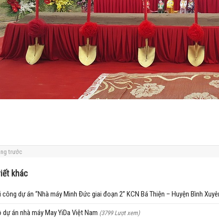
ang trước
viết khác
 công dự án “Nhà máy Minh Đức giai đoạn 2” KCN Bá Thiện – Huyện Bình Xuyê
ộ dự án nhà máy May YiDa Việt Nam
(3799 Lượt xem)