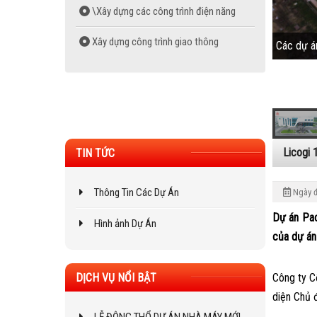
\Xây dựng các công trình điện năng
Xây dựng công trình giao thông
Các dự á
Các dự á
Xây dựng công trình hạ tầng kỹ thuật
Sản xuất bê tông thương phẩm
Sản xuất gạch không nung
Licogi 
TIN TỨC
Sản xuất ván ép phủ phim
Thông Tin Các Dự Án
Ngày 
Dự án Pac
Hình ảnh Dự Án
của dự án
Công ty C
DỊCH VỤ NỔI BẬT
diện Chủ 