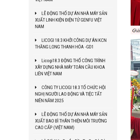
LỄ ĐỘNG THỔ DỰ ÁN NHÀ MÁY SẢN
XUẤT LINH KIỆN ĐIỆN TỬ GENFU VIỆT
NAM
LICOGI 18.3 KHỞI CÔNG DỰ ÁN KCN
THĂNG LONG THANH HÓA -GD1
Licogi18.3 ĐỘNG THỔ CÔNG TRÌNH
XÂY DỰNG NHÀ MÁY TOÀN CẦU KHOA
LIÊN VIỆT NAM
CÔNG TY LICOGI 18.3 TỔ CHỨC HỘI
NGHỊ NGƯỜI LAO ĐỘNG VÀ TIỆC TẤT
NIÊN NĂM 2025
LỄ ĐỘNG THỔ DỰ ÁN NHÀ MÁY SẢN
XUẤT BAO BÌ THÂN THIỆN MÔI TRƯỜNG
CAO CẤP (VIỆT NAM)