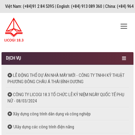
Việt Nam: (+84)91 2 84 5395
|
English: (+84) 913 089 360
|
China: (+84) 964
067 183
|
Toggle
naviga
DỊCH VỤ
LỄ ĐỘNG THỔ DỰ ÁN NHÀ MÁY MỚI - CÔNG TY TNHH KỸ THUẬT
PHƯƠNG ĐÔNG CHÂU Á THÁI BÌNH DƯƠNG
CÔNG TY LICOGI 18.3 TỔ CHỨC LỄ KỶ NIỆM NGÀY QUỐC TẾ PHỤ
NỮ - 08/03/2024
Xây dựng công trình dân dụng và công nghiệp
\Xây dựng các công trình điện năng