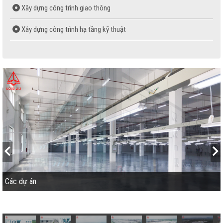
Xây dựng công trình giao thông
Xây dựng công trình hạ tầng kỹ thuật
Sản xuất bê tông thương phẩm
Sản xuất gạch không nung
Sản xuất ván ép phủ phim
Các dự án
Các dự án