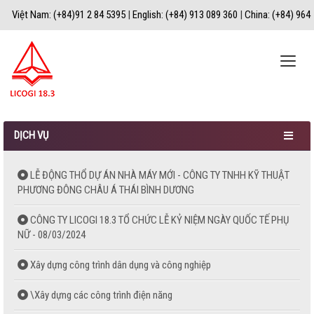
Việt Nam: (+84)91 2 84 5395
|
English: (+84) 913 089 360
|
China: (+84) 964
067 183
|
Toggle
naviga
DỊCH VỤ
LỄ ĐỘNG THỔ DỰ ÁN NHÀ MÁY MỚI - CÔNG TY TNHH KỸ THUẬT
PHƯƠNG ĐÔNG CHÂU Á THÁI BÌNH DƯƠNG
CÔNG TY LICOGI 18.3 TỔ CHỨC LỄ KỶ NIỆM NGÀY QUỐC TẾ PHỤ
NỮ - 08/03/2024
Xây dựng công trình dân dụng và công nghiệp
\Xây dựng các công trình điện năng